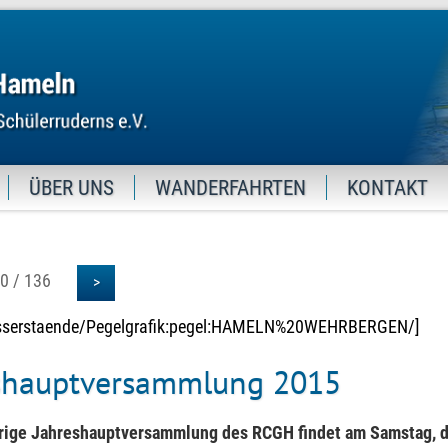
ÜBER UNS
WANDERFAHRTEN
KONTAKT
0 / 136
>
asserstaende/Pegelgrafik:pegel:HAMELN%20WEHRBERGEN/]
shauptversammlung 2015
hrige Jahreshauptversammlung des RCGH findet am Samstag, 